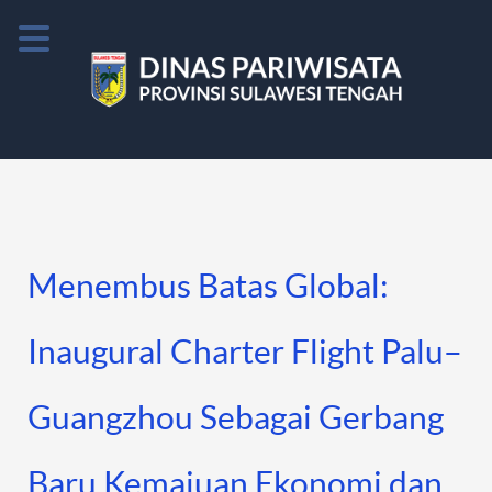
Menembus Batas Global:
Inaugural Charter Flight Palu–
Guangzhou Sebagai Gerbang
Baru Kemajuan Ekonomi dan