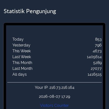
Statistik Pengunjung
Today
853
Yesterday
796
This Week
4673
Last Week
1405614
This Month
5289
Last Month
27077
All days
1416515
Your IP: 216.73.216.164
2026-08-07 17:29
Visitors Counter