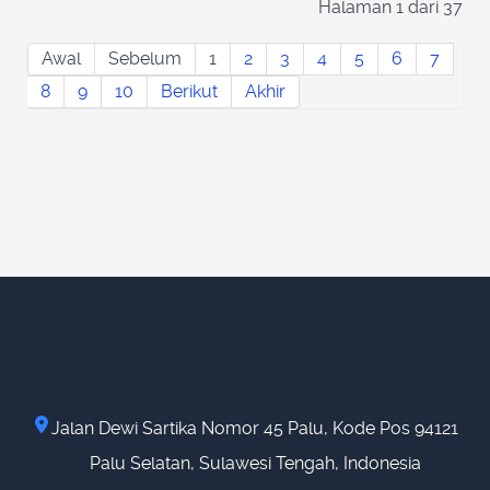
Halaman 1 dari 37
Awal
Sebelum
1
2
3
4
5
6
7
8
9
10
Berikut
Akhir
Jalan Dewi Sartika Nomor 45 Palu, Kode Pos 94121
Palu Selatan, Sulawesi Tengah, Indonesia