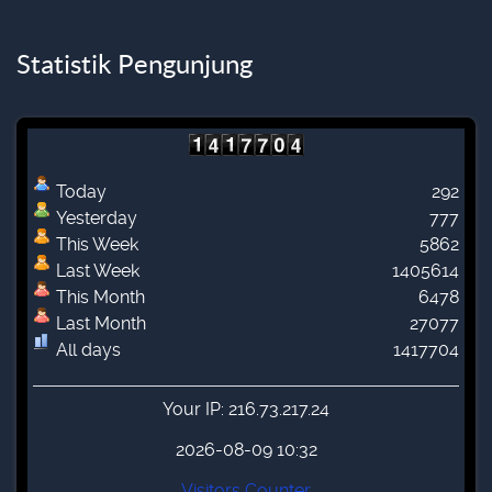
Statistik Pengunjung
Today
292
Yesterday
777
This Week
5862
Last Week
1405614
This Month
6478
Last Month
27077
All days
1417704
Your IP: 216.73.217.24
2026-08-09 10:32
Visitors Counter