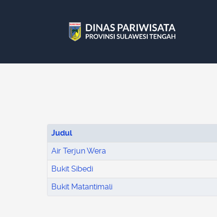
Judul
Air Terjun Wera
Bukit Sibedi
Bukit Matantimali