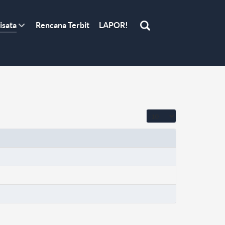
isata
Rencana Terbit
LAPOR!
Tampilkan #