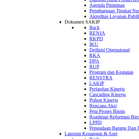
Agenda Pimpinan
Penghargaan Tingkat Nas
Akreditas Layanan Publi
Dokumen SAKIP
Back
RENJA
RKPD
IKU
Definisi Operasional
RKA
DPA
RUP
Program dan Kegiatan
RENSTRA
LAKIP
Perjanjian Kinerja
Cascading Kinerja
Pohon Kinerja
Rencana Aksi
Peta Proses Bisnis
Roadmap Reformasi Biro
LPPD
Pengadaan Barang Dan
Laporan Keuangan & Aset