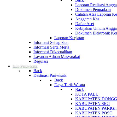
Back
Laporan Realisasi Angga
Dokumen Pengadaan
Catatan Atas Laporan 
Anggaran Kas
Daftar Aset
Kebijakan Umum Anggara
Dokumen Elektronik Ke
Laporan Kegiatan
Informasi Setiap Saat
Informasi Serta Merta
Informasi Dikecualikan
Layanan Aduan Masyarakat
Regulasi
Info Pariwisata
Back
Destinasi Pariwisata
Back
Daya Tarik Wisata
Back
KOTA PALU
KABUPATEN DONG
KABUPATEN SIGI
KABUPATEN PARIG
KABUPATEN POSO