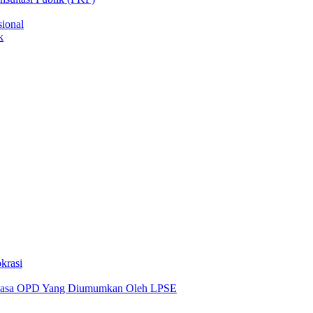
ional
k
krasi
 Jasa OPD Yang Diumumkan Oleh LPSE