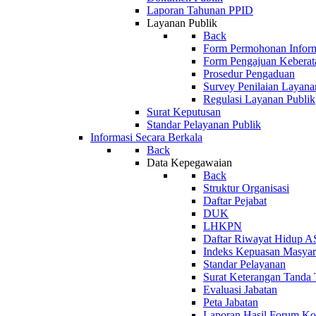
Laporan Tahunan PPID
Layanan Publik
Back
Form Permohonan Infor
Form Pengajuan Keberat
Prosedur Pengaduan
Survey Penilaian Layana
Regulasi Layanan Publik
Surat Keputusan
Standar Pelayanan Publik
Informasi Secara Berkala
Back
Data Kepegawaian
Back
Struktur Organisasi
Daftar Pejabat
DUK
LHKPN
Daftar Riwayat Hidup 
Indeks Kepuasan Masyar
Standar Pelayanan
Surat Keterangan Tanda 
Evaluasi Jabatan
Peta Jabatan
Laporan Hasil Forum Kon