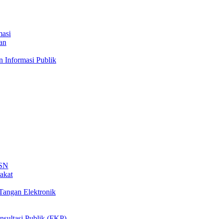
masi
an
n Informasi Publik
ASN
akat
Tangan Elektronik
sultasi Publik (FKP)