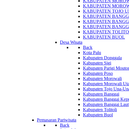
KABUPATEN MOROW
KABUPATEN MOROW
KABUPATEN TOJO 
KABUPATEN BANGG
KABUPATEN BANGG
KABUPATEN BANGG
KABUPATEN TOLITO
KABUPATEN BUOL
Desa Wisata
Back
Kota Palu
Kabupaten Donggala
Kabupaten Sigi
Kabupaten Parigi Mouto
Kabupaten Poso
Kabupaten Morowali
Kabupaten Morowali Uta
Kabupaten Tojo Una-Un
Kabupaten Banggai
Kabupaten Banggai Kep
Kabupaten Banggai Laut
Kabupaten Tolitoli
Kabupaten Buol
Pemasaran Pariwisata
Back