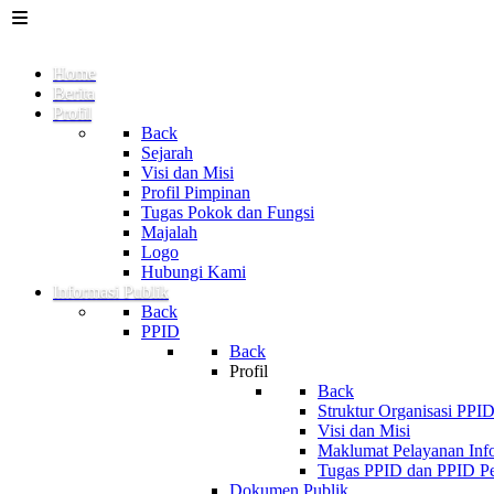
Home
Berita
Profil
Back
Sejarah
Visi dan Misi
Profil Pimpinan
Tugas Pokok dan Fungsi
Majalah
Logo
Hubungi Kami
Informasi Publik
Back
PPID
Back
Profil
Back
Struktur Organisasi PPI
Visi dan Misi
Maklumat Pelayanan Info
Tugas PPID dan PPID Pe
Dokumen Publik