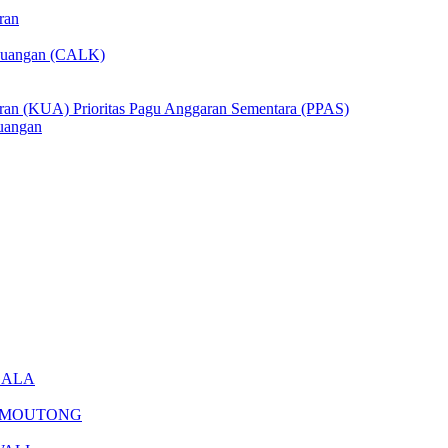
ran
Keuangan (CALK)
n (KUA) Prioritas Pagu Anggaran Sementara (PPAS)
uangan
GALA
I MOUTONG