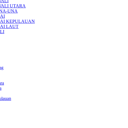
ALI
ALI UTARA
UNA-UNA
AI
AI KEPULAUAN
AI LAUT
LI
ng
ra
a
ulauan