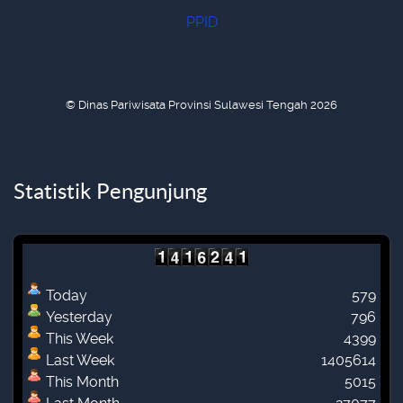
PPID
© Dinas Pariwisata Provinsi Sulawesi Tengah 2026
Statistik Pengunjung
Today
579
Yesterday
796
This Week
4399
Last Week
1405614
This Month
5015