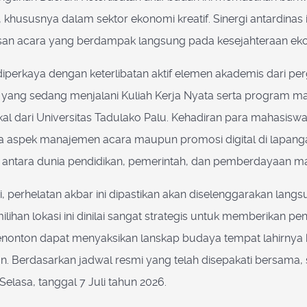
hususnya dalam sektor ekonomi kreatif. Sinergi antardinas 
san acara yang berdampak langsung pada kesejahteraan ek
diperkaya dengan keterlibatan aktif elemen akademis dari p
ang sedang menjalani Kuliah Kerja Nyata serta program ma
l dari Universitas Tadulako Palu. Kehadiran para mahasiswa
 aspek manajemen acara maupun promosi digital di lapangan.
sif antara dunia pendidikan, pemerintah, dan pemberdayaan m
i, perhelatan akbar ini dipastikan akan diselenggarakan langs
lihan lokasi ini dinilai sangat strategis untuk memberikan
nonton dapat menyaksikan lanskap budaya tempat lahirnya k
. Berdasarkan jadwal resmi yang telah disepakati bersama,
 Selasa, tanggal 7 Juli tahun 2026.