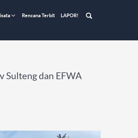
isata
Rencana Terbit
LAPOR!
rov Sulteng dan EFWA