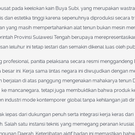
rpusat pada keelokan kain Buya Subi, yang merupakan wastra
storis dan estetika tinggi karena sepenuhnya diproduksi secara
uatan yang masih mempertahankan alat tenun bukan mesin m
emerintah Provinsi Sulawesi Tengah berupaya merepresentasika
an leluhur ini tetap lestari dan semakin dikenal luas oleh publ
g profesional, panitia pelaksana secara resmi menggandeng 
besar ini. Kerja sama lintas negara ini diwujudkan dengan 
 berjalan di atas panggung mengenakan mahakarya tenun Dong
ke mancanegara, tetapi juga membuktikan bahwa produk kera
industri mode kontemporer global tanpa kehilangan jati diri a
ak lepas dari dukungan penuh serta integrasi kerja keras dar
h. Salah satu instansi teknis yang memegang peranan krusi
unan Daerah. Keterlibatan aktif badan ini memastikan bahwa